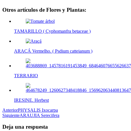
Otros artículos de Flores y Plantas:
TAMARILLO ( Cyphomanfra betaceae )
ARAÇÁ Vermelho. ( Psdium catteianum )
TERRARIO
IRESINE. Herbest
Post
Anterior
PHYSALIS Ixocarpa
Siguiente
ARAUJIA Serecifera
navigation
Deja una respuesta