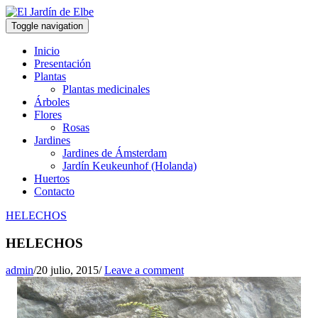
Toggle navigation
Inicio
Presentación
Plantas
Plantas medicinales
Árboles
Flores
Rosas
Jardines
Jardines de Ámsterdam
Jardín Keukeunhof (Holanda)
Huertos
Contacto
HELECHOS
HELECHOS
admin
/
20 julio, 2015
/
Leave a comment