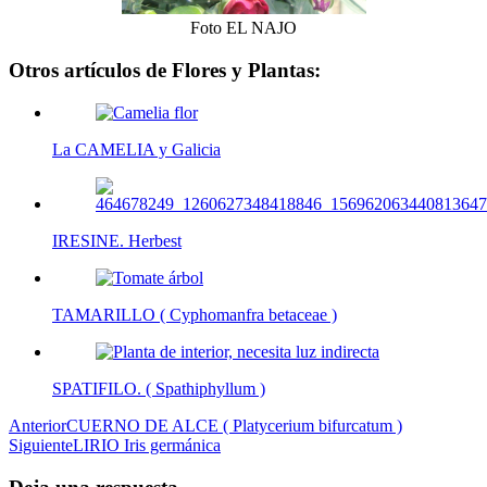
Foto EL NAJO
Otros artículos de Flores y Plantas:
La CAMELIA y Galicia
IRESINE. Herbest
TAMARILLO ( Cyphomanfra betaceae )
SPATIFILO. ( Spathiphyllum )
Post
Anterior
CUERNO DE ALCE ( Platycerium bifurcatum )
Siguiente
LIRIO Iris germánica
navigation