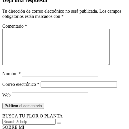
Deja una respuesta
Tu dirección de correo electrónico no será publicada.
Los campos
obligatorios están marcados con
*
Comentario
*
Nombre
*
Correo electrónico
*
Web
BUSCA TU FLOR O PLANTA
Búsqueda
de:
SOBRE MI