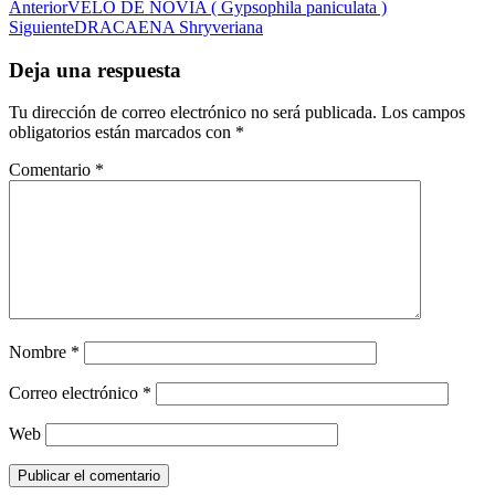
Post
Anterior
VELO DE NOVIA ( Gypsophila paniculata )
Siguiente
DRACAENA Shryveriana
navigation
Deja una respuesta
Tu dirección de correo electrónico no será publicada.
Los campos
obligatorios están marcados con
*
Comentario
*
Nombre
*
Correo electrónico
*
Web