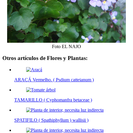
Foto EL NAJO
Otros artículos de Flores y Plantas:
ARAÇÁ Vermelho. ( Psdium catteianum )
TAMARILLO ( Cyphomanfra betaceae )
SPATIFILO ( Spathiphyllum ) wallisii )