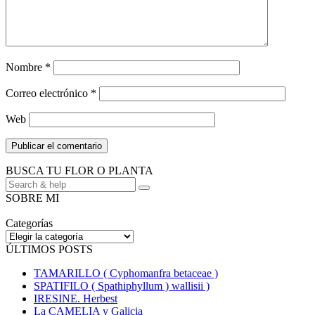
Nombre
*
Correo electrónico
*
Web
BUSCA TU FLOR O PLANTA
Búsqueda
de:
SOBRE MI
Categorías
Categorías
ÚLTIMOS POSTS
TAMARILLO ( Cyphomanfra betaceae )
SPATIFILO ( Spathiphyllum ) wallisii )
IRESINE. Herbest
La CAMELIA y Galicia