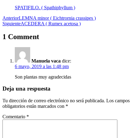
SPATIFILO. ( Spathiphyllum )
Post
Anterior
LEMNA minor ( Eichtrornia crassipes )
Siguiente
ACEDERA ( Rumex acetosa )
navigation
1 Comment
Manuela vaca
dice:
6 mayo, 2019 a las 1:48 pm
Son plantas muy agradecidas
Deja una respuesta
Tu dirección de correo electrónico no será publicada.
Los campos
obligatorios están marcados con
*
Comentario
*