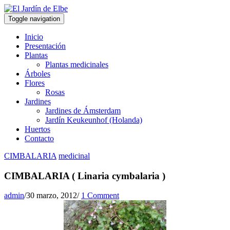
Toggle navigation
Inicio
Presentación
Plantas
Plantas medicinales
Árboles
Flores
Rosas
Jardines
Jardines de Ámsterdam
Jardín Keukeunhof (Holanda)
Huertos
Contacto
CIMBALARIA
medicinal
CIMBALARIA ( Linaria cymbalaria )
admin
/
30 marzo, 2012
/
1 Comment